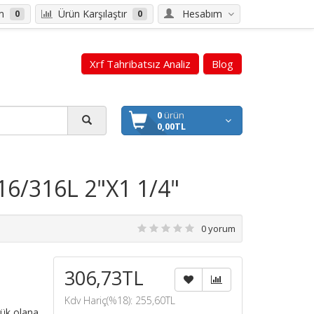
em
Ürün Karşılaştır
Hesabım
0
0
Xrf Tahribatsız Analiz
Blog
0
ürün
0,00TL
16/316L 2"X1 1/4"
0 yorum
306,73TL
Kdv Hariç(%18): 255,60TL
çük olana