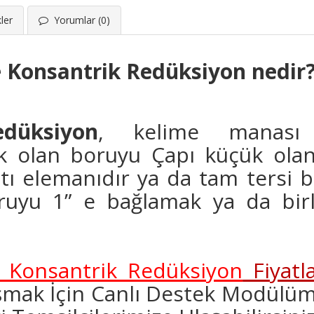
ler
Yorumlar (0)
 Konsantrik Redüksiyon nedir
düksiyon
,
kelime manası 
k olan boruyu Çapı küçük olan
antı elemanıdır ya da tam tersi
oruyu 1” e bağlamak ya da birl
 Konsantrik Redüksiyon
Fiyatla
aşmak İçin Canlı Destek Modülümü