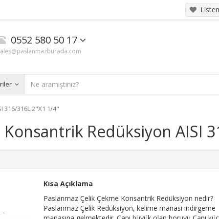
List
0552 580 50 17
sales@paslanmazburada.com
riler
 316/316L 2"X1 1/4"
Konsantrik Redüksiyon AISI 3
Kısa Açıklama
Paslanmaz Çelik Çekme Konsantrik Redüksiyon nedir?
Paslanmaz Çelik Redüksiyon, kelime manası indirgeme
manasına gelmektedir. Çapı büyük olan boruyu Çapı kü