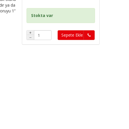
dır ya da
boruyu 1”
Stokta var
+
Sepete Ekle
−