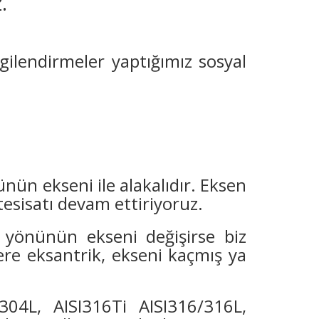
.
ilendirmeler yaptığımız sosyal
ünün ekseni ile alakalıdır. Eksen
tesisatı devam ettiriyoruz.
n yönünün ekseni değişirse biz
ere eksantrik, ekseni kaçmış ya
/304L, AISI316Ti AISI316/316L,