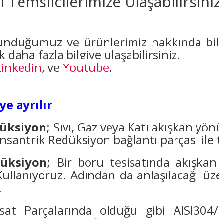
 Temsilcilerimize Ulaşabilirsiniz
lunduğumuz ve ürünlerimiz hakkında bilg
daha fazla bilgiye ulaşabilirsiniz.
Linkedin
, ve
Youtube
.
e ayrılır
düksiyon
; Sıvı, Gaz veya Katı akışkan yön
nsantrik Redüksiyon bağlantı parçası ile 
düksiyon
; Bir boru tesisatında akışka
llanıyoruz. Adından da anlaşılacağı üz
.
isat Parçalarında olduğu gibi AISI304