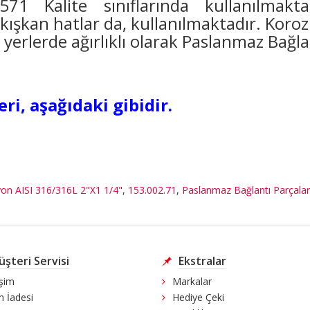
 Kalite sınıflarında kullanılmakta
ı akışkan hatlar da, kullanılmaktadır. Koro
 yerlerde ağırlıklı olarak Paslanmaz Bağla
i, aşağıdaki gibidir.
on AISI 316/316L 2"X1 1/4"
,
153.002.71
,
Paslanmaz Bağlantı Parçalar
şteri Servisi
Ekstralar
işim
Markalar
n İadesi
Hediye Çeki