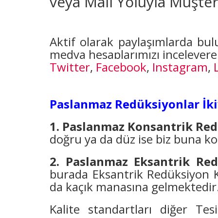
veya Mail Yoluyla Müşteri
Aktif olarak paylaşımlarda bu
medya hesaplarımızı inceleyerek 
Twitter
,
Facebook
,
Instagram
,
Paslanmaz Redüksiyonlar İkiy
1. Paslanmaz Konsantrik Re
doğru ya da düz ise biz buna ko
2. Paslanmaz Eksantrik Re
burada Eksantrik Redüksiyon Ku
da kaçık manasına gelmektedir
Kalite standartları diğer Tes