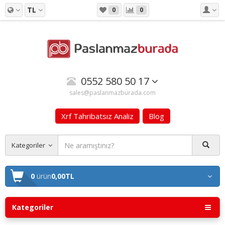
TL
0
0
0552 580 50 17
sales@paslanmazburada.com
Xrf Tahribatsız Analiz
Blog
Kategoriler
0
ürün
0,00TL
Kategoriler