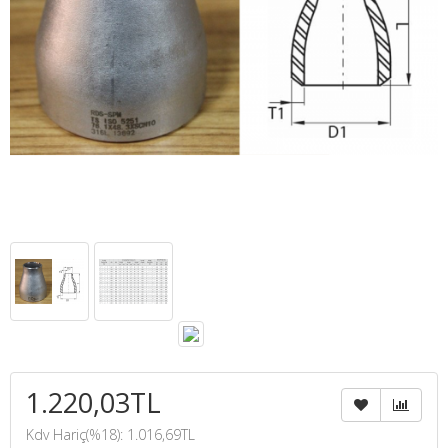
1.220,03TL
Kdv Hariç(%18): 1.016,69TL