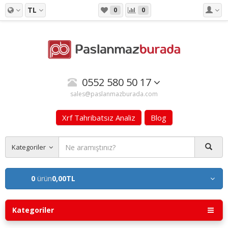
TL
0
0
0552 580 50 17
sales@paslanmazburada.com
Xrf Tahribatsız Analiz
Blog
Kategoriler
0
ürün
0,00TL
Kategoriler