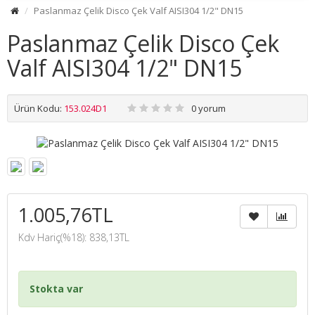
Paslanmaz Çelik Disco Çek Valf AISI304 1/2" DN15
Paslanmaz Çelik Disco Çek
Valf AISI304 1/2" DN15
Ürün Kodu:
153.024D1
0 yorum
1.005,76TL
Kdv Hariç(%18): 838,13TL
Stokta var