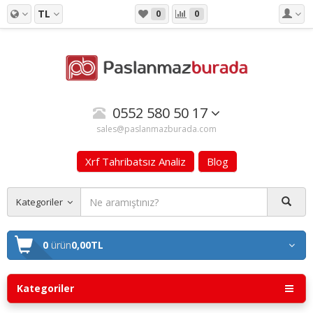
TL
0
0
0552 580 50 17
sales@paslanmazburada.com
Xrf Tahribatsız Analiz
Blog
Kategoriler
0
ürün
0,00TL
Kategoriler