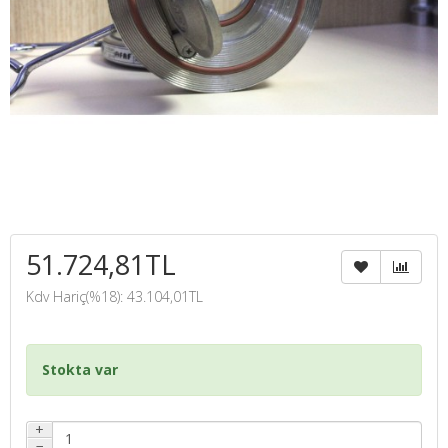
51.724,81TL
Kdv Hariç(%18): 43.104,01TL
Stokta var
+
−