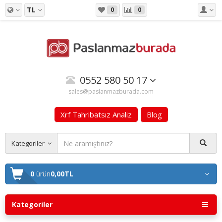
TL
0
0
0552 580 50 17
sales@paslanmazburada.com
Xrf Tahribatsız Analiz
Blog
Kategoriler
0
ürün
0,00TL
Kategoriler