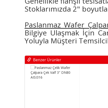
Genellikle flanşlı tesisat
Stoklarımızda 2" boyutl
Paslanmaz Wafer Çalpara
Bilgiye Ulaşmak İçin Ca
Yoluyla Müşteri Temsilcil
Benzer Ürünler