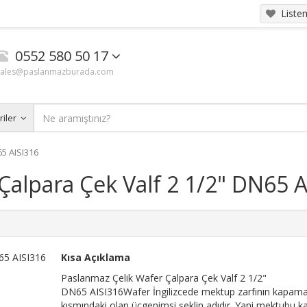
List
0552 580 50 17
sales@paslanmazburada.com
riler
5 AISI316
Çalpara Çek Valf 2 1/2" DN65 A
Kısa Açıklama
Paslanmaz Çelik Wafer Çalpara Çek Valf 2 1/2"
DN65 AISI316Wafer İngilizcede mektup zarfının kapam
kısmındaki olan üçgenimsi şeklin adıdır. Yani mektubu 