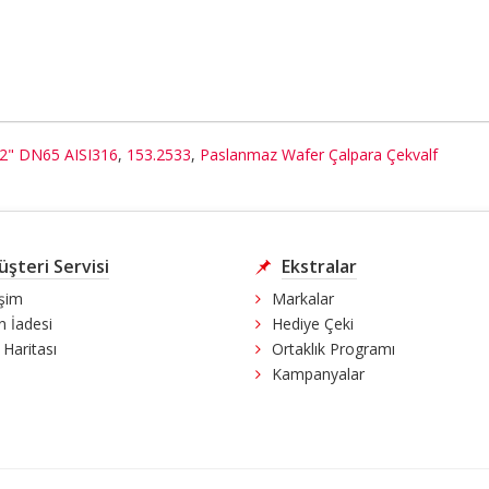
/2" DN65 AISI316
,
153.2533
,
Paslanmaz Wafer Çalpara Çekvalf
şteri Servisi
Ekstralar
işim
Markalar
n İadesi
Hediye Çeki
 Haritası
Ortaklık Programı
Kampanyalar