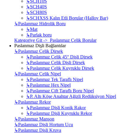
↳
SCH10S
↳
SCH40S
↳
SCH80S
↳
SCHXSS Kalın Etli Borular (Hallov Bar)
↳
Paslanmaz Hidrolik Boru
↳
Mat
↳
Parlak boru
Kategoriye Git -> Paslanmaz Çelik Borular
Paslanmaz Dişli Bağlantılar
↳
Paslanmaz Çelik Dirsek
↳
Paslanmaz Çelik 45° Dişli Dirsek
↳
Paslanmaz Çelik Dişli Dirsek
↳
Paslanmaz Çelik Kuyruklu Dirsek
↳
Paslanmaz Çelik Nipel
↳
Paslanmaz Tek Taraflı Nipel
↳
Paslanmaz Hex Nipel
↳
Paslanmaz Çift Taraflı Boru Nipel
↳
P. Altı Köşe Anahtar Ağizli Redüksiyon Nipel
↳
Paslanmaz Rekor
↳
Paslanmaz Dişli Konik Rakor
↳
Paslanmaz Dişli Kuyruklu Rekor
↳
Paslanmaz Manşon
↳
Paslanmaz Dişli Hortum Ucu
↳
Paslanmaz Dişli Kruva