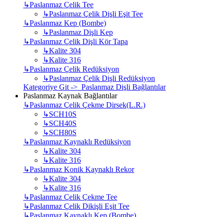
↳
Paslanmaz Çelik Tee
↳
Paslanmaz Çelik Dişli Eşit Tee
↳
Paslanmaz Kep (Bombe)
↳
Paslanmaz Dişli Kep
↳
Paslanmaz Çelik Dişli Kör Tapa
↳
Kalite 304
↳
Kalite 316
↳
Paslanmaz Çelik Redüksiyon
↳
Paslanmaz Çelik Dişli Redüksiyon
Kategoriye Git -> Paslanmaz Dişli Bağlantılar
Paslanmaz Kaynak Bağlantılar
↳
Paslanmaz Çelik Çekme Dirsek(L.R.)
↳
SCH10S
↳
SCH40S
↳
SCH80S
↳
Paslanmaz Kaynaklı Redüksiyon
↳
Kalite 304
↳
Kalite 316
↳
Paslanmaz Konik Kaynaklı Rekor
↳
Kalite 304
↳
Kalite 316
↳
Paslanmaz Çelik Çekme Tee
↳
Paslanmaz Çelik Dikişli Eşit Tee
↳
Paslanmaz Kaynaklı Kep (Bombe)