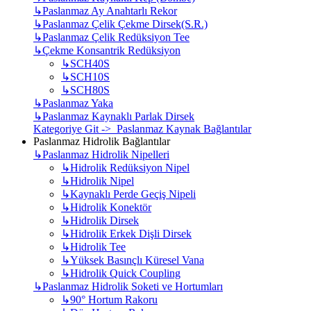
↳
Paslanmaz Ay Anahtarlı Rekor
↳
Paslanmaz Çelik Çekme Dirsek(S.R.)
↳
Paslanmaz Çelik Redüksiyon Tee
↳
Çekme Konsantrik Redüksiyon
↳
SCH40S
↳
SCH10S
↳
SCH80S
↳
Paslanmaz Yaka
↳
Paslanmaz Kaynaklı Parlak Dirsek
Kategoriye Git -> Paslanmaz Kaynak Bağlantılar
Paslanmaz Hidrolik Bağlantılar
↳
Paslanmaz Hidrolik Nipelleri
↳
Hidrolik Redüksiyon Nipel
↳
Hidrolik Nipel
↳
Kaynaklı Perde Geçiş Nipeli
↳
Hidrolik Konektör
↳
Hidrolik Dirsek
↳
Hidrolik Erkek Dişli Dirsek
↳
Hidrolik Tee
↳
Yüksek Basınçlı Küresel Vana
↳
Hidrolik Quick Coupling
↳
Paslanmaz Hidrolik Soketi ve Hortumları
↳
90° Hortum Rakoru