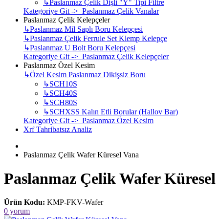
↳
Paslanmaz Çelik Dişli "Y" Tipi Filtre
Kategoriye Git -> Paslanmaz Çelik Vanalar
Paslanmaz Çelik Kelepçeler
↳
Paslanmaz Mil Saplı Boru Kelepçesi
↳
Paslanmaz Çelik Ferrule Set Klemp Kelepçe
↳
Paslanmaz U Bolt Boru Kelepçesi
Kategoriye Git -> Paslanmaz Çelik Kelepçeler
Paslanmaz Özel Kesim
↳
Özel Kesim Paslanmaz Dikişsiz Boru
↳
SCH10S
↳
SCH40S
↳
SCH80S
↳
SCHXSS Kalın Etli Borular (Hallov Bar)
Kategoriye Git -> Paslanmaz Özel Kesim
Xrf Tahribatsız Analiz
Paslanmaz Çelik Wafer Küresel Vana
Paslanmaz Çelik Wafer Küresel
Ürün Kodu:
KMP-FKV-Wafer
0 yorum