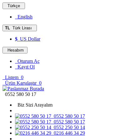
Türkçe
English
TL
Türk Lirası
$
US Dollar
Hesabım
Oturum Aç
Kayıt Ol
Listem
0
Ürün Karşılaştır
0
0552 580 50 17
Biz Sizi Arayalım
0552 580 50 17
0552 580 50 17
0552 250 50 14
0216 446 34 29