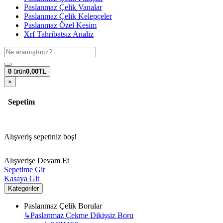
Paslanmaz Çelik Vanalar
Paslanmaz Çelik Kelepçeler
Paslanmaz Özel Kesim
Xrf Tahribatsız Analiz
0
ürün
0,00TL
×
Sepetim
Alışveriş sepetiniz boş!
Alışverişe Devam Et
Sepetime Git
Kasaya Git
Kategoriler
Paslanmaz Çelik Borular
↳
Paslanmaz Çekme Dikişsiz Boru