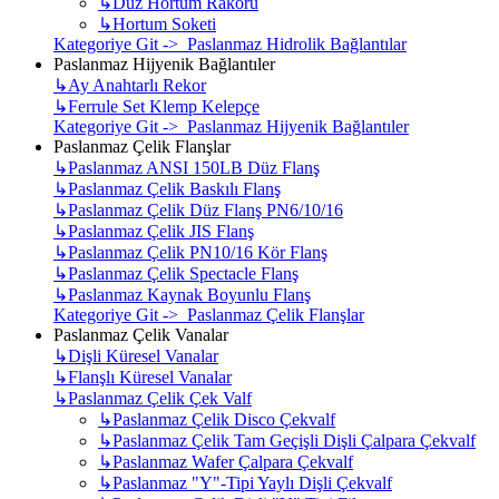
↳
Düz Hortum Rakoru
↳
Hortum Soketi
Kategoriye Git -> Paslanmaz Hidrolik Bağlantılar
Paslanmaz Hijyenik Bağlantıler
↳
Ay Anahtarlı Rekor
↳
Ferrule Set Klemp Kelepçe
Kategoriye Git -> Paslanmaz Hijyenik Bağlantıler
Paslanmaz Çelik Flanşlar
↳
Paslanmaz ANSI 150LB Düz Flanş
↳
Paslanmaz Çelik Baskılı Flanş
↳
Paslanmaz Çelik Düz Flanş PN6/10/16
↳
Paslanmaz Çelik JIS Flanş
↳
Paslanmaz Çelik PN10/16 Kör Flanş
↳
Paslanmaz Çelik Spectacle Flanş
↳
Paslanmaz Kaynak Boyunlu Flanş
Kategoriye Git -> Paslanmaz Çelik Flanşlar
Paslanmaz Çelik Vanalar
↳
Dişli Küresel Vanalar
↳
Flanşlı Küresel Vanalar
↳
Paslanmaz Çelik Çek Valf
↳
Paslanmaz Çelik Disco Çekvalf
↳
Paslanmaz Çelik Tam Geçişli Dişli Çalpara Çekvalf
↳
Paslanmaz Wafer Çalpara Çekvalf
↳
Paslanmaz "Y"-Tipi Yaylı Dişli Çekvalf