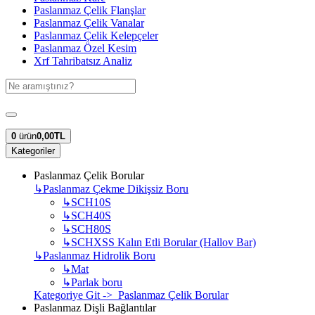
Paslanmaz Çelik Flanşlar
Paslanmaz Çelik Vanalar
Paslanmaz Çelik Kelepçeler
Paslanmaz Özel Kesim
Xrf Tahribatsız Analiz
0
ürün
0,00TL
Kategoriler
Paslanmaz Çelik Borular
↳
Paslanmaz Çekme Dikişsiz Boru
↳
SCH10S
↳
SCH40S
↳
SCH80S
↳
SCHXSS Kalın Etli Borular (Hallov Bar)
↳
Paslanmaz Hidrolik Boru
↳
Mat
↳
Parlak boru
Kategoriye Git -> Paslanmaz Çelik Borular
Paslanmaz Dişli Bağlantılar