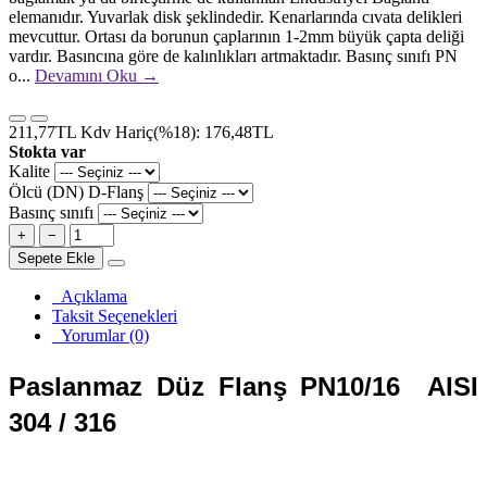
elemanıdır. Yuvarlak disk şeklindedir. Kenarlarında cıvata delikleri
mevcuttur. Ortası da borunun çaplarının 1-2mm büyük çapta deliği
vardır. Basıncına göre de kalınlıkları artmaktadır. Basınç sınıfı PN
o...
Devamını Oku →
211,77TL
Kdv Hariç(%18): 176,48TL
Stokta var
Kalite
Ölcü (DN) D-Flanş
Basınç sınıfı
+
−
Sepete Ekle
Açıklama
Taksit Seçenekleri
Yorumlar (0)
Paslanmaz Düz Flanş PN10/16 AISI
304 / 316