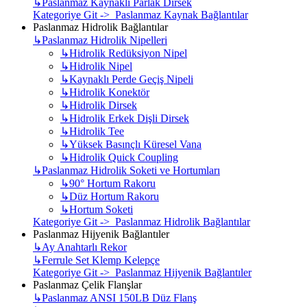
↳
Paslanmaz Kaynaklı Parlak Dirsek
Kategoriye Git -> Paslanmaz Kaynak Bağlantılar
Paslanmaz Hidrolik Bağlantılar
↳
Paslanmaz Hidrolik Nipelleri
↳
Hidrolik Redüksiyon Nipel
↳
Hidrolik Nipel
↳
Kaynaklı Perde Geçiş Nipeli
↳
Hidrolik Konektör
↳
Hidrolik Dirsek
↳
Hidrolik Erkek Dişli Dirsek
↳
Hidrolik Tee
↳
Yüksek Basınçlı Küresel Vana
↳
Hidrolik Quick Coupling
↳
Paslanmaz Hidrolik Soketi ve Hortumları
↳
90° Hortum Rakoru
↳
Düz Hortum Rakoru
↳
Hortum Soketi
Kategoriye Git -> Paslanmaz Hidrolik Bağlantılar
Paslanmaz Hijyenik Bağlantıler
↳
Ay Anahtarlı Rekor
↳
Ferrule Set Klemp Kelepçe
Kategoriye Git -> Paslanmaz Hijyenik Bağlantıler
Paslanmaz Çelik Flanşlar
↳
Paslanmaz ANSI 150LB Düz Flanş