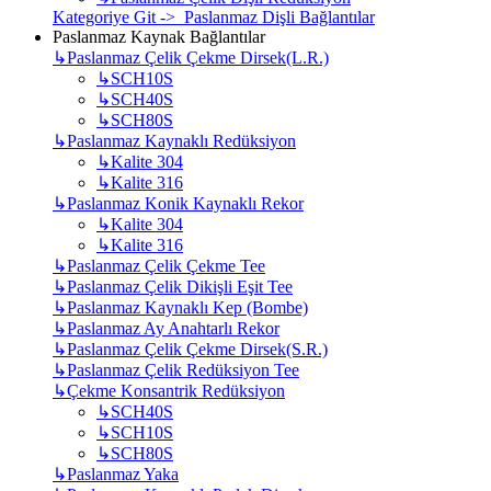
Kategoriye Git -> Paslanmaz Dişli Bağlantılar
Paslanmaz Kaynak Bağlantılar
↳
Paslanmaz Çelik Çekme Dirsek(L.R.)
↳
SCH10S
↳
SCH40S
↳
SCH80S
↳
Paslanmaz Kaynaklı Redüksiyon
↳
Kalite 304
↳
Kalite 316
↳
Paslanmaz Konik Kaynaklı Rekor
↳
Kalite 304
↳
Kalite 316
↳
Paslanmaz Çelik Çekme Tee
↳
Paslanmaz Çelik Dikişli Eşit Tee
↳
Paslanmaz Kaynaklı Kep (Bombe)
↳
Paslanmaz Ay Anahtarlı Rekor
↳
Paslanmaz Çelik Çekme Dirsek(S.R.)
↳
Paslanmaz Çelik Redüksiyon Tee
↳
Çekme Konsantrik Redüksiyon
↳
SCH40S
↳
SCH10S
↳
SCH80S
↳
Paslanmaz Yaka