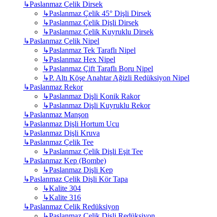
↳
Paslanmaz Çelik Dirsek
↳
Paslanmaz Çelik 45° Dişli Dirsek
↳
Paslanmaz Çelik Dişli Dirsek
↳
Paslanmaz Çelik Kuyruklu Dirsek
↳
Paslanmaz Çelik Nipel
↳
Paslanmaz Tek Taraflı Nipel
↳
Paslanmaz Hex Nipel
↳
Paslanmaz Çift Taraflı Boru Nipel
↳
P. Altı Köşe Anahtar Ağizli Redüksiyon Nipel
↳
Paslanmaz Rekor
↳
Paslanmaz Dişli Konik Rakor
↳
Paslanmaz Dişli Kuyruklu Rekor
↳
Paslanmaz Manşon
↳
Paslanmaz Dişli Hortum Ucu
↳
Paslanmaz Dişli Kruva
↳
Paslanmaz Çelik Tee
↳
Paslanmaz Çelik Dişli Eşit Tee
↳
Paslanmaz Kep (Bombe)
↳
Paslanmaz Dişli Kep
↳
Paslanmaz Çelik Dişli Kör Tapa
↳
Kalite 304
↳
Kalite 316
↳
Paslanmaz Çelik Redüksiyon
↳
Paslanmaz Çelik Dişli Redüksiyon