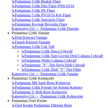
↳
Paslanmaz Çelik Baskılı Flanş
↳
Paslanmaz Çelik Düz Flanş PN6/10/16
↳
Paslanmaz Çelik JIS Flanş
↳
Paslanmaz Çelik PN10/16 Kör Flanş
↳
Paslanmaz Çelik Spectacle Flanş
↳
Paslanmaz Kaynak Boyunlu Flanş
Kategoriye Git -> Paslanmaz Çelik Flanşlar
Paslanmaz Çelik Vanalar
↳
Dişli Küresel Vanalar
↳
Flanşlı Küresel Vanalar
↳
Paslanmaz Çelik Çek Valf
↳
Paslanmaz Çelik Disco Çekvalf
↳
Paslanmaz Çelik Tam Geçişli Dişli Çalpara Çekvalf
↳
Paslanmaz Wafer Çalpara Çekvalf
↳
Paslanmaz "Y"-Tipi Yaylı Dişli Çekvalf
↳
Paslanmaz Çelik Dişli "Y" Tipi Filtre
Kategoriye Git -> Paslanmaz Çelik Vanalar
Paslanmaz Çelik Kelepçeler
↳
Paslanmaz Mil Saplı Boru Kelepçesi
↳
Paslanmaz Çelik Ferrule Set Klemp Kelepçe
↳
Paslanmaz U Bolt Boru Kelepçesi
Kategoriye Git -> Paslanmaz Çelik Kelepçeler
Paslanmaz Özel Kesim
↳
Özel Kesim Paslanmaz Dikişsiz Boru