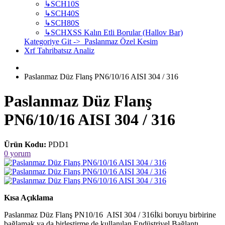
↳
SCH10S
↳
SCH40S
↳
SCH80S
↳
SCHXSS Kalın Etli Borular (Hallov Bar)
Kategoriye Git -> Paslanmaz Özel Kesim
Xrf Tahribatsız Analiz
Paslanmaz Düz Flanş PN6/10/16 AISI 304 / 316
Paslanmaz Düz Flanş
PN6/10/16 AISI 304 / 316
Ürün Kodu:
PDD1
0 yorum
Kısa Açıklama
Paslanmaz Düz Flanş PN10/16 AISI 304 / 316İki boruyu birbirine
bağlamak ya da birleştirme de kullanılan Endüstriyel Bağlantı