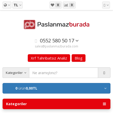
TL
0
0
0552 580 50 17
sales@paslanmazburada.com
Xrf Tahribatsız Analiz
Blog
Kategoriler
0
ürün
0,00TL
Kategoriler