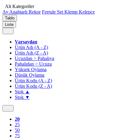
Alt Kategoriler
Ay Anahtarlı Rekor
Ferrule Set Klemp Kelepçe
Tablo
Liste
Varsayılan
Ürün Adı (A - Z)
Ürün Adı (Z - A)
Ucuzdan > Pahalıya
Pahalıdan > Ucuza
Yüksek Oylama
Düşük Oylama
Ürün Kodu (A - Z)
Ürün Kodu (Z - A)
Stok ▲
Stok ▼
20
25
50
75