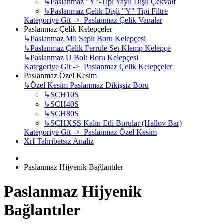
↳
Paslanmaz "Y"-Tipi Yaylı Dişli Çekvalf
↳
Paslanmaz Çelik Dişli "Y" Tipi Filtre
Kategoriye Git -> Paslanmaz Çelik Vanalar
Paslanmaz Çelik Kelepçeler
↳
Paslanmaz Mil Saplı Boru Kelepçesi
↳
Paslanmaz Çelik Ferrule Set Klemp Kelepçe
↳
Paslanmaz U Bolt Boru Kelepçesi
Kategoriye Git -> Paslanmaz Çelik Kelepçeler
Paslanmaz Özel Kesim
↳
Özel Kesim Paslanmaz Dikişsiz Boru
↳
SCH10S
↳
SCH40S
↳
SCH80S
↳
SCHXSS Kalın Etli Borular (Hallov Bar)
Kategoriye Git -> Paslanmaz Özel Kesim
Xrf Tahribatsız Analiz
Paslanmaz Hijyenik Bağlantıler
Paslanmaz Hijyenik
Bağlantıler