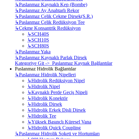
↳
Paslanmaz Kaynaklı Kep (Bombe)
↳
Paslanmaz Ay Anahtarlı Rekor
↳
Paslanmaz Çelik Çekme Dirsek(S.R.)
↳
Paslanmaz Çelik Redüksiyon Tee
↳
Çekme Konsantrik Redüksiyon
↳
SCH40S
↳
SCH10S
↳
SCH80S
↳
Paslanmaz Yaka
↳
Paslanmaz Kaynaklı Parlak Dirsek
Kategoriye Git -> Paslanmaz Kaynak Bağlantılar
Paslanmaz Hidrolik Bağlantılar
↳
Paslanmaz Hidrolik Nipelleri
↳
Hidrolik Redüksiyon Nipel
↳
Hidrolik Nipel
↳
Kaynaklı Perde Geçiş Nipeli
↳
Hidrolik Konektör
↳
Hidrolik Dirsek
↳
Hidrolik Erkek Dişli Dirsek
↳
Hidrolik Tee
↳
Yüksek Basınçlı Küresel Vana
↳
Hidrolik Quick Coupling
↳
Paslanmaz Hidrolik Soketi ve Hortumları