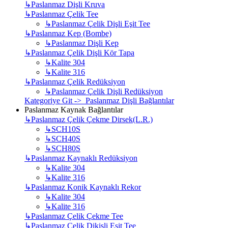
↳
Paslanmaz Dişli Kruva
↳
Paslanmaz Çelik Tee
↳
Paslanmaz Çelik Dişli Eşit Tee
↳
Paslanmaz Kep (Bombe)
↳
Paslanmaz Dişli Kep
↳
Paslanmaz Çelik Dişli Kör Tapa
↳
Kalite 304
↳
Kalite 316
↳
Paslanmaz Çelik Redüksiyon
↳
Paslanmaz Çelik Dişli Redüksiyon
Kategoriye Git -> Paslanmaz Dişli Bağlantılar
Paslanmaz Kaynak Bağlantılar
↳
Paslanmaz Çelik Çekme Dirsek(L.R.)
↳
SCH10S
↳
SCH40S
↳
SCH80S
↳
Paslanmaz Kaynaklı Redüksiyon
↳
Kalite 304
↳
Kalite 316
↳
Paslanmaz Konik Kaynaklı Rekor
↳
Kalite 304
↳
Kalite 316
↳
Paslanmaz Çelik Çekme Tee
↳
Paslanmaz Çelik Dikişli Eşit Tee