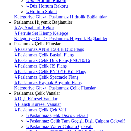
↳
90° Hortum Rakoru
↳
Düz Hortum Rakoru
↳
Hortum Soketi
Kategoriye Git -> Paslanmaz Hidrolik Bağlantılar
Paslanmaz Hijyenik Bağlantıler
↳
Ay Anahtarlı Rekor
↳
Ferrule Set Klemp Kelepçe
Kategoriye Git -> Paslanmaz Hijyenik Bağlantıler
Paslanmaz Çelik Flanşlar
↳
Paslanmaz ANSI 150LB Düz Flanş
↳
Paslanmaz Çelik Baskılı Flanş
↳
Paslanmaz Çelik Düz Flanş PN6/10/16
↳
Paslanmaz Çelik JIS Flanş
↳
Paslanmaz Çelik PN10/16 Kör Flanş
↳
Paslanmaz Çelik Spectacle Flanş
↳
Paslanmaz Kaynak Boyunlu Flanş
Kategoriye Git -> Paslanmaz Çelik Flanşlar
Paslanmaz Çelik Vanalar
↳
Dişli Küresel Vanalar
↳
Flanşlı Küresel Vanalar
↳
Paslanmaz Çelik Çek Valf
↳
Paslanmaz Çelik Disco Çekvalf
↳
Paslanmaz Çelik Tam Geçişli Dişli Çalpara Çekvalf
↳
Paslanmaz Wafer Çalpara Çekvalf