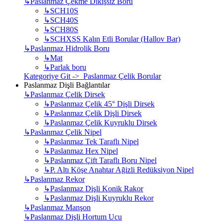
↳
Paslanmaz Çekme Dikişsiz Boru
↳
SCH10S
↳
SCH40S
↳
SCH80S
↳
SCHXSS Kalın Etli Borular (Hallov Bar)
↳
Paslanmaz Hidrolik Boru
↳
Mat
↳
Parlak boru
Kategoriye Git -> Paslanmaz Çelik Borular
Paslanmaz Dişli Bağlantılar
↳
Paslanmaz Çelik Dirsek
↳
Paslanmaz Çelik 45° Dişli Dirsek
↳
Paslanmaz Çelik Dişli Dirsek
↳
Paslanmaz Çelik Kuyruklu Dirsek
↳
Paslanmaz Çelik Nipel
↳
Paslanmaz Tek Taraflı Nipel
↳
Paslanmaz Hex Nipel
↳
Paslanmaz Çift Taraflı Boru Nipel
↳
P. Altı Köşe Anahtar Ağizli Redüksiyon Nipel
↳
Paslanmaz Rekor
↳
Paslanmaz Dişli Konik Rakor
↳
Paslanmaz Dişli Kuyruklu Rekor
↳
Paslanmaz Manşon
↳
Paslanmaz Dişli Hortum Ucu