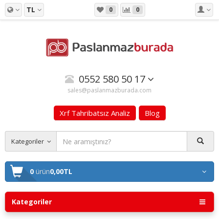
TL
0
0
0552 580 50 17
sales@paslanmazburada.com
Xrf Tahribatsız Analiz
Blog
Kategoriler
0
ürün
0,00TL
Kategoriler