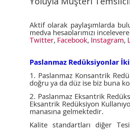
Yoluyla Müşteri Temsilcil
Aktif olarak paylaşımlarda bu
medya hesaplarımızı inceleyerek 
Twitter
,
Facebook
,
Instagram
,
Paslanmaz Redüksiyonlar İkiy
1. Paslanmaz Konsantrik Redüks
doğru ya da düz ise biz buna ko
2. Paslanmaz Eksantrik Redüksi
Eksantrik Redüksiyon Kullanıyo
manasına gelmektedir.
Kalite standartları diğer Tes