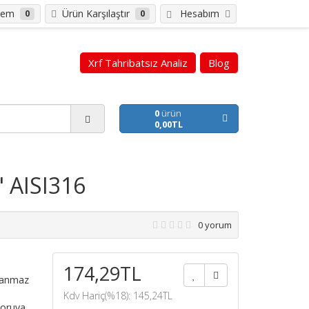
tem
Ürün Karşılaştır
Hesabım
0
0
Xrf Tahribatsız Analiz
Blog
0
ürün
0,00TL
" AISI316
0 yorum
174,29TL
slanmaz
Kdv Hariç(%18): 145,24TL
boruya