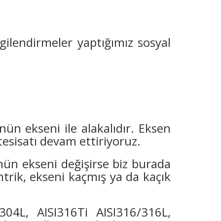
ilendirmeler yaptığımız sosyal
ün ekseni ile alakalıdır. Eksen
tesisatı devam ettiriyoruz.
nün ekseni değişirse biz burada
trik, ekseni kaçmış ya da kaçık
/304L, AISI316Ti AISI316/316L,