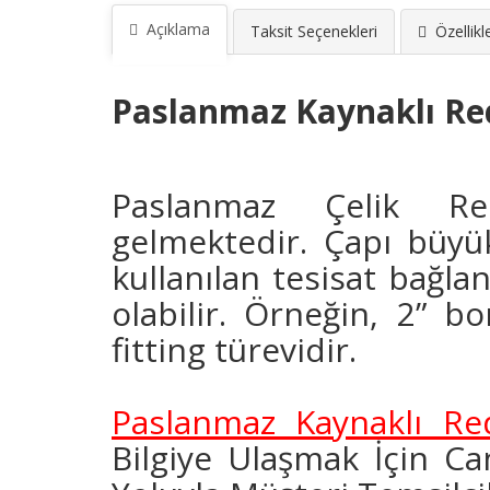
Açıklama
Taksit Seçenekleri
Özellikl
Paslanmaz Kaynaklı Red
Paslanmaz Çelik Red
gelmektedir.
Çapı büyü
kullanılan tesisat bağl
olabilir. Örneğin, 2” b
fitting türevidir.
Paslanmaz Kaynaklı Re
Bilgiye Ulaşmak İçin Ca