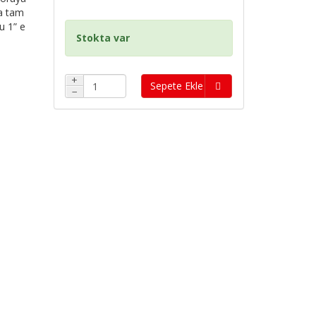
da tam
u 1” e
Stokta var
+
Sepete Ekle
−