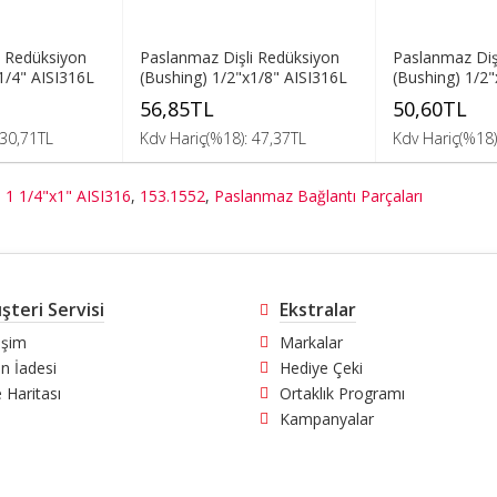
i Redüksiyon
Paslanmaz Dişli Redüksiyon
Paslanmaz Diş
1/4" AISI316L
(Bushing) 1/2"x1/8" AISI316L
(Bushing) 1/2"
56,85TL
50,60TL
 30,71TL
Kdv Hariç(%18): 47,37TL
Kdv Hariç(%18)
 1 1/4"x1" AISI316
,
153.1552
,
Paslanmaz Bağlantı Parçaları
şteri Servisi
Ekstralar
tişim
Markalar
n İadesi
Hediye Çeki
e Haritası
Ortaklık Programı
Kampanyalar