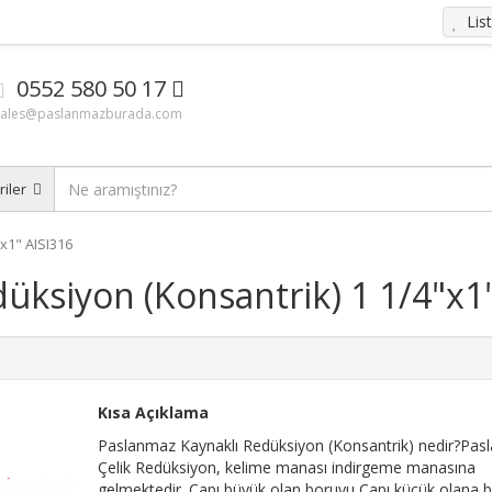
Lis
0552 580 50 17
sales@paslanmazburada.com
riler
x1" AISI316
üksiyon (Konsantrik) 1 1/4"x1
Kısa Açıklama
Paslanmaz Kaynaklı Redüksiyon (Konsantrik) nedir?Pa
Çelik Redüksiyon, kelime manası indirgeme manasına
gelmektedir. Çapı büyük olan boruyu Çapı küçük olana 