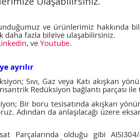
erimize Ulaşabilirsiniz.
lunduğumuz ve ürünlerimiz hakkında bilg
daha fazla bilgiye ulaşabilirsiniz.
Linkedin
, ve
Youtube
.
e ayrılır
iyon; Sıvı, Gaz veya Katı akışkan yönün
nsantrik Redüksiyon bağlantı parçası ile 
yon; Bir boru tesisatında akışkan yönü
ruz. Adından da anlaşılacağı üzere eksan
isat Parçalarında olduğu gibi AISI304