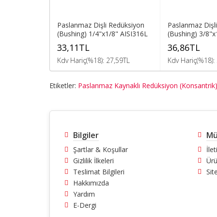
Paslanmaz Dişli Redüksiyon
Paslanmaz Dişl
(Bushing) 1/4"x1/8" AISI316L
(Bushing) 3/8"x
33,11TL
36,86TL
Kdv Hariç(%18): 27,59TL
Kdv Hariç(%18):
Etiketler:
Paslanmaz Kaynaklı Redüksiyon (Konsantrik)
Bilgiler
Mü
Şartlar & Koşullar
İle
Gizlilik İlkeleri
Ürü
Teslimat Bilgileri
Sit
Hakkımızda
Yardım
E-Dergi