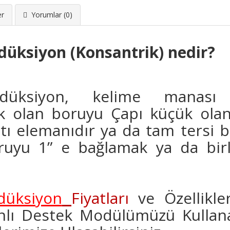
er
Yorumlar (0)
üksiyon (Konsantrik) nedir?
üksiyon,
kelime manası i
k olan boruyu Çapı küçük olan
antı elemanıdır ya da tam tersi
oruyu 1” e bağlamak ya da birl
düksiyon
Fiyatları
ve Özellikler
nlı Destek Modülümüzü Kullana