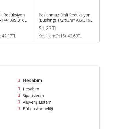
li Redüksiyon
Paslanmaz Dişli Redüksiyon
Paslanmaz Di
x1/4" AISI316L
(Bushing) 1/2"x3/8" AISI316L
(Bushing) 3/
51,23TL
79,34TL
: 42,17TL
Kdv Hariç(%18): 42,69TL
Kdv Hariç(%18
Hesabım
Hesabım
Siparişlerim
Alışveriş Listem
Bülten Aboneliği