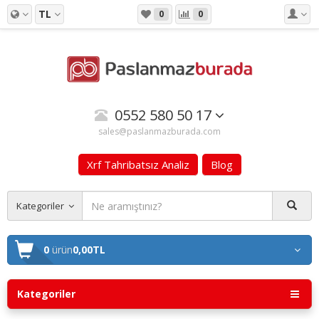
TL
0
0
0552 580 50 17
sales@paslanmazburada.com
Xrf Tahribatsız Analiz
Blog
Kategoriler
0
ürün
0,00TL
Kategoriler