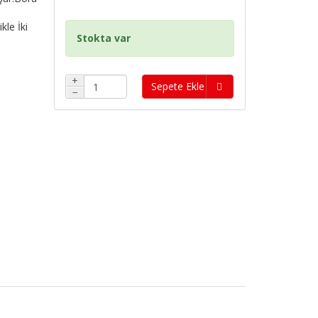
kle İki
Stokta var
+
Sepete Ekle
−