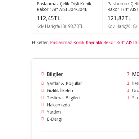
Paslanmaz Çelik Dişli Konik
Paslanmaz Çelik
Rakor 1/8" AISI 304/304L
Rakor 1/4" AISI
112,45TL
121,82TL
Kdv Hariç(%18): 93,70TL
Kdv Hariç(%18):
Etiketler:
Paslanmaz Konik Kaynaklı Rekor 3/4" AISI 
Bilgiler
Mü
Şartlar & Koşullar
İle
Gizlilik İlkeleri
Ürü
Teslimat Bilgileri
Sit
Hakkımızda
Yardım
E-Dergi