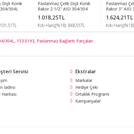
 Dişli Konik
Paslanmaz Çelik Dişli Konik
Paslanmaz Çeli
 304/304L
Rakor 2 1/2" AISI 304/304
Rakor 3" AISI
1.018,25TL
1.624,21TL
 101,51TL
Kdv Hariç(%18): 848,55TL
Kdv Hariç(%18)
304/304L
,
153.0193
,
Paslanmaz Bağlantı Parçaları
şteri Servisi
Ekstralar
tişim
Markalar
n İadesi
Hediye Çeki
e Haritası
Ortaklık Programı
Kampanyalar