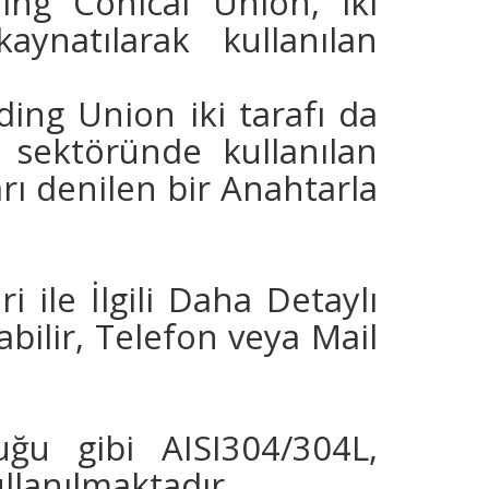
ing Conical Union, iki
ynatılarak kullanılan
ding Union iki tarafı da
a sektöründe kullanılan
rı denilen bir Anahtarla
ri ile İlgili Daha Detaylı
bilir, Telefon veya Mail
uğu gibi AISI304/304L,
llanılmaktadır.