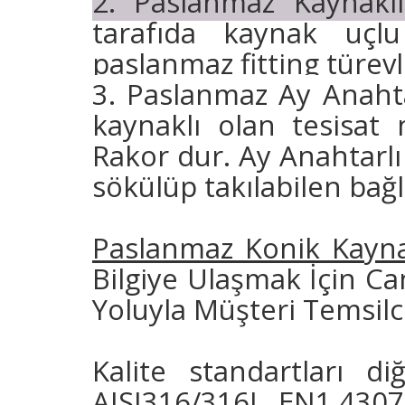
2. Paslanmaz Kaynaklı
tarafıda kaynak uçlu
paslanmaz fitting türev
3. Paslanmaz Ay Anaht
kaynaklı olan tesisat 
Rakor dur. Ay Anahtarlı
sökülüp takılabilen bağl
Paslanmaz Konik Kayna
Bilgiye Ulaşmak İçin Ca
Yoluyla Müşteri Temsilci
Kalite standartları d
AISI316/316L, EN1.4307 V