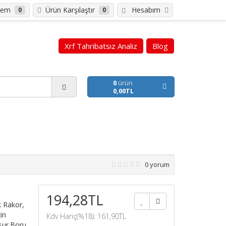
tem
Ürün Karşılaştır
Hesabım
0
0
Xrf Tahribatsız Analiz
Blog
0
ürün
0,00TL
0 yorum
194,28TL
k Rakor,
in
Kdv Hariç(%18): 161,90TL
uşur.Boru