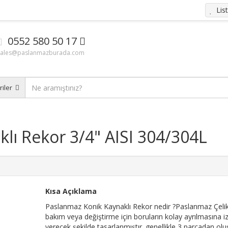
Lis
0552 580 50 17
sales@paslanmazburada.com
riler
lı Rekor 3/4" AISI 304/304L
Kısa Açıklama
Paslanmaz Konik Kaynaklı Rekor nedir ?Paslanmaz Çeli
bakım veya değiştirme için boruların kolay ayrılmasına iz
verecek şekilde tasarlanmıştır. genellikle 3 parçadan ol