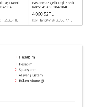
k Dişli Konik
Paslanmaz Çelik Dişli Konik
 304/304L
Rakor 4" AISI 304/304L
4.060,52TL
: 1.353,51TL
Kdv Hariç(%18): 3.383,77TL
Hesabım
Hesabım
Siparişlerim
Alışveriş Listem
Bülten Aboneliği