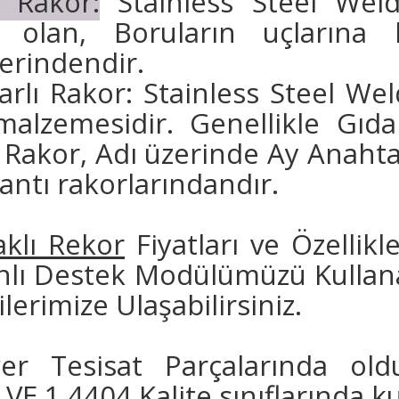
 Rakor:
Stainless Steel Weld
 olan, Boruların uçlarına ka
lerindendir.
arlı Rakor:
Stainless Steel Wel
malzemesidir. Genellikle Gıd
 Rakor, Adı üzerinde Ay Anahta
antı rakorlarındandır.
klı Rekor
Fiyatları ve Özellikle
nlı Destek Modülümüzü Kullana
lerimize Ulaşabilirsiniz.
iğer Tesisat Parçalarında old
E 1.4404 Kalite sınıflarında ku