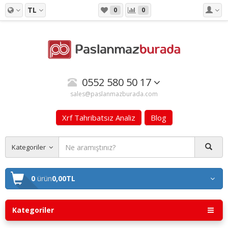
TL
0
0
0552 580 50 17
sales@paslanmazburada.com
Xrf Tahribatsız Analiz
Blog
Kategoriler
0
ürün
0,00TL
Kategoriler