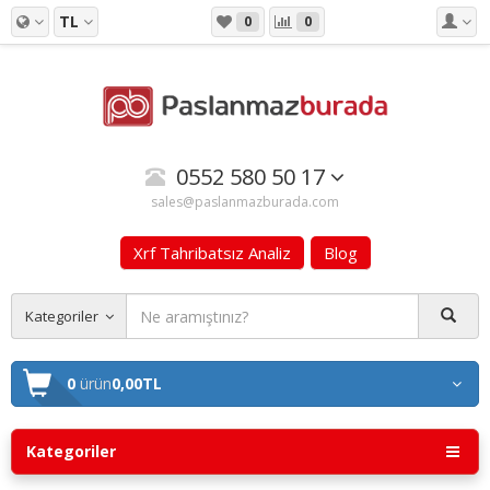
TL
0
0
0552 580 50 17
sales@paslanmazburada.com
Xrf Tahribatsız Analiz
Blog
Kategoriler
0
ürün
0,00TL
Kategoriler