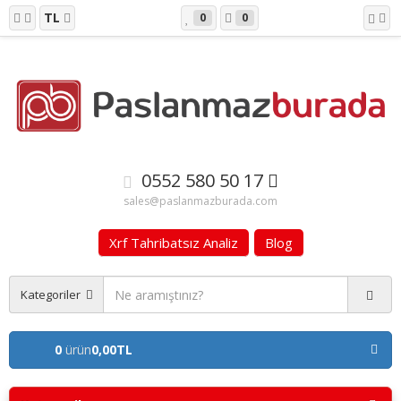
TL
0
0
0552 580 50 17
sales@paslanmazburada.com
Xrf Tahribatsız Analiz
Blog
Kategoriler
0
ürün
0,00TL