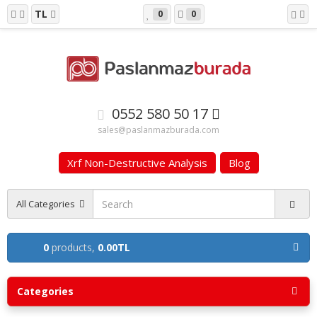
TL
0
0
0552 580 50 17
sales@paslanmazburada.com
Xrf Non-Destructive Analysis
Blog
All Categories
0
products,
0.00TL
Categories