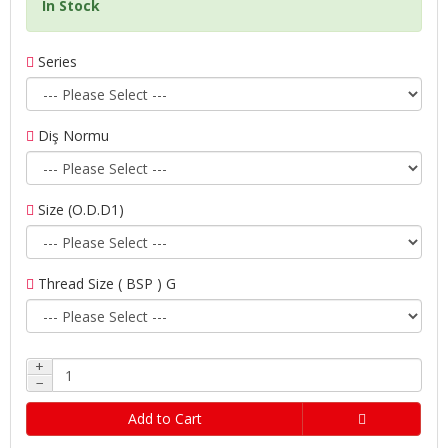
In Stock
Series
Diş Normu
Size (O.D.D1)
Thread Size ( BSP ) G
+
−
Add to Cart